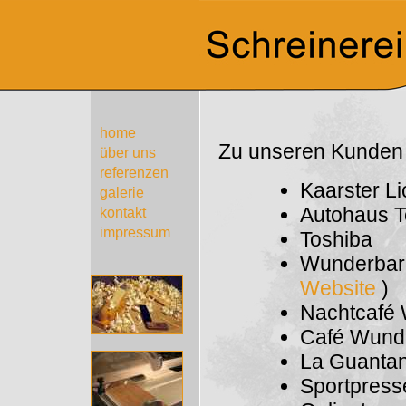
home
Zu unseren Kunden
über uns
referenzen
Kaarster L
galerie
Autohaus 
kontakt
impressum
Toshiba
Wunderbar
Website
)
Nachtcafé
Café Wund
La Guanta
Sportpress