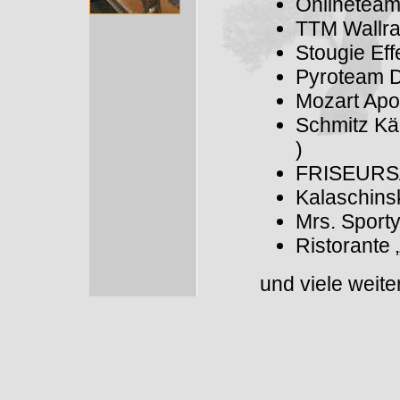
Onlinetea
TTM Wallra
Stougie Eff
Pyroteam D
Mozart Apo
Schmitz Kä
)
FRISEURSAL
Kalaschins
Mrs. Sport
Ristorante
und viele weite